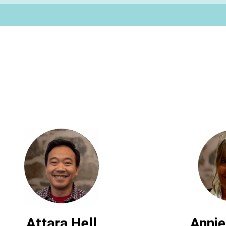
Attara Hell
Annie