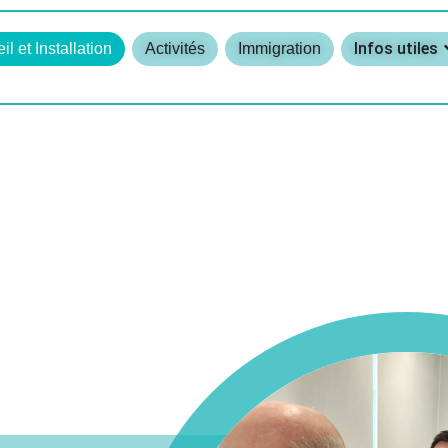
Infos utiles
il et Installation
Activités
Immigration
UX
TAIRES