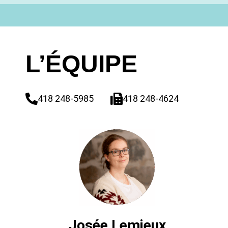
L’ÉQUIPE
418 248-5985
418 248-4624
Josée Lemieux